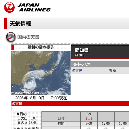
名古屋
豊橋
名古屋
今日の
8/9
日の出
5:07
日付
(日)
日の入
18:48
時間
9:00
12:00
15:00