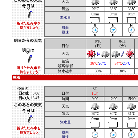
天気
気温
29℃
33℃
33℃
0mm
0mm
0mm
降水量
風向
風速
8/10
8/11
日付
(月)
(火)
天気
気温
36℃
/
26℃
34℃
/
25℃
最高/最低
降水確率
30%
30%
豊橋
今日の
8/9
日の出
5:06
日付
(日)
日の入
18:45
時間
9:00
12:00
15:00
天気
気温
29℃
30℃
31℃
0mm
0mm
0mm
降水量
風向
風速