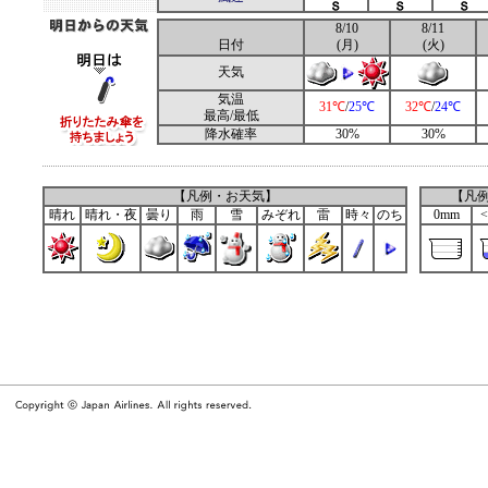
8/10
8/11
日付
(月)
(火)
天気
気温
31℃
/
25℃
32℃
/
24℃
最高/最低
降水確率
30%
30%
【凡例・お天気】
【凡
晴れ
晴れ・夜
曇り
雨
雪
みぞれ
雷
時々
のち
0mm