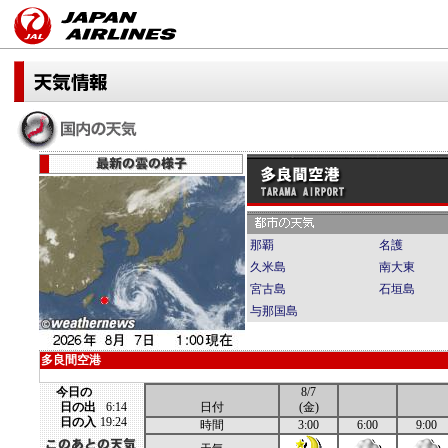
那覇
名護
久米島
南大東
宮古島
石垣島
与那国島
多良間空港
今日の
8/7
日の出
6:14
日付
(金)
日の入
19:24
時間
3:00
6:00
9:00