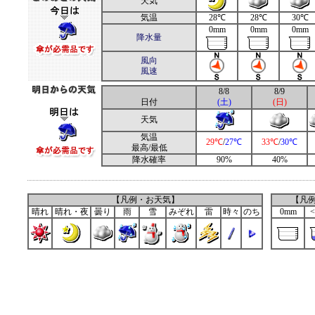
天気
気温
28℃
28℃
30℃
0mm
0mm
0mm
降水量
風向
風速
8/8
8/9
日付
(土)
(日)
天気
気温
29℃
/
27℃
33℃
/
30℃
最高/最低
降水確率
90%
40%
【凡例・お天気】
【凡
晴れ
晴れ・夜
曇り
雨
雪
みぞれ
雷
時々
のち
0mm