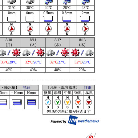
31℃
30℃
29℃
28℃
28℃
0mm
0mm
0.5mm
0.6mm
2mm
8/10
8/11
8/12
8/13
(月)
(火)
(水)
(木)
33℃
/
29℃
32℃
/
28℃
32℃
/
27℃
32℃
/
28℃
40%
40%
40%
20%
例・降水量】
詳細
【凡例・風向風速】
詳細
<5mm
<10mm
10mm-
微風
弱風
中風
強風
暴風
矢印の方向に風が吹きます