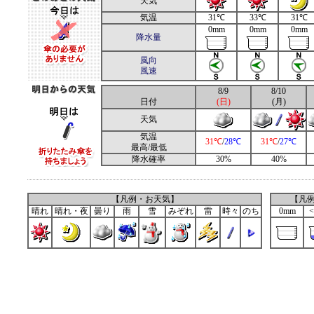
天気
気温
31℃
33℃
31℃
0mm
0mm
0mm
降水量
風向
風速
8/9
8/10
日付
(日)
(月)
天気
気温
31℃
/
28℃
31℃
/
27℃
最高/最低
降水確率
30%
40%
【凡例・お天気】
【凡
晴れ
晴れ・夜
曇り
雨
雪
みぞれ
雷
時々
のち
0mm