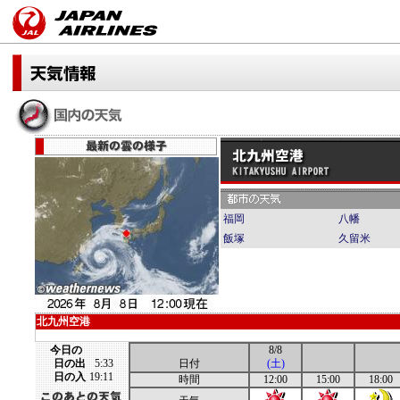
福岡
八幡
飯塚
久留米
北九州空港
今日の
8/8
日の出
5:33
日付
(土)
日の入
19:11
時間
12:00
15:00
18:00