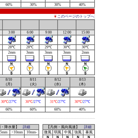
60%
30%
30%
40%
このページのトップへ
3:00
6:00
9:00
12:00
15:00
28℃
28℃
29℃
30℃
30℃
2mm
3mm
3mm
3mm
2mm
8/10
8/11
8/12
8/13
(月)
(火)
(水)
(木)
30℃
/
27℃
30℃
/
27℃
31℃
/
27℃
30℃
/
27℃
60%
60%
60%
40%
例・降水量】
詳細
【凡例・風向風速】
詳細
<5mm
<10mm
10mm-
微風
弱風
中風
強風
暴風