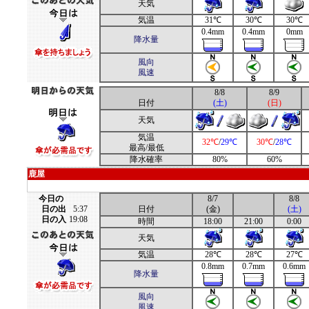
天気
気温
31℃
30℃
30℃
0.4mm
0.4mm
0mm
降水量
風向
風速
8/8
8/9
日付
(土)
(日)
天気
気温
32℃
/
29℃
30℃
/
28℃
最高/最低
降水確率
80%
60%
鹿屋
今日の
8/7
8/8
日の出
5:37
日付
(金)
(土)
日の入
19:08
時間
18:00
21:00
0:00
天気
気温
28℃
28℃
27℃
0.8mm
0.7mm
0.6mm
降水量
風向
風速