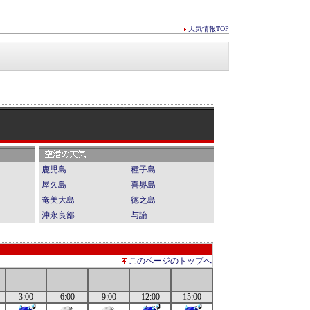
天気情報TOP
鹿児島
種子島
屋久島
喜界島
奄美大島
徳之島
沖永良部
与論
このページのトップへ
3:00
6:00
9:00
12:00
15:00