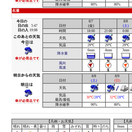
降水確率
80%
80%
名瀬
今日の
8/7
8/8
日の出
5:47
日付
(金)
(土)
日の入
19:08
時間
18:00
21:00
0:00
天気
気温
29℃
29℃
29℃
6mm
4mm
3mm
降水量
風向
風速
8/8
8/9
日付
(土)
(日)
天気
気温
30℃
/
28℃
32℃
/
28℃
最高/最低
降水確率
90%
80%
【凡例・お天気】
【凡
晴れ
晴れ・夜
曇り
雨
雪
みぞれ
雷
時々
のち
0mm