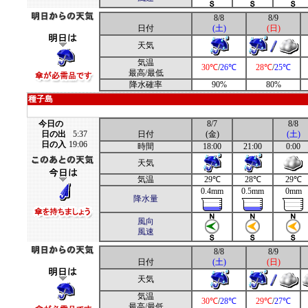
8/8
8/9
日付
(土)
(日)
天気
気温
30℃
/
26℃
28℃
/
25℃
最高/最低
降水確率
90%
80%
種子島
今日の
8/7
8/8
日の出
5:37
日付
(金)
(土)
日の入
19:06
時間
18:00
21:00
0:00
天気
気温
29℃
28℃
29℃
0.4mm
0.5mm
0mm
降水量
風向
風速
8/8
8/9
日付
(土)
(日)
天気
気温
30℃
/
28℃
29℃
/
27℃
最高/最低