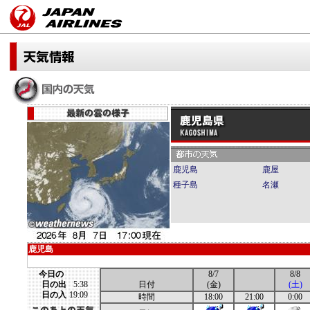
鹿児島
鹿屋
種子島
名瀬
鹿児島
今日の
8/7
8/8
日の出
5:38
日付
(金)
(土)
日の入
19:09
時間
18:00
21:00
0:00