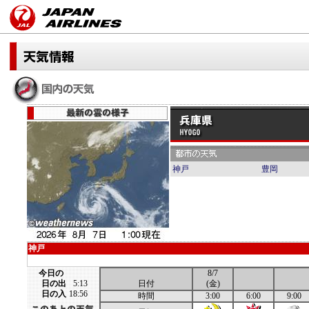
神戸
豊岡
神戸
今日の
8/7
日の出
5:13
日付
(金)
日の入
18:56
時間
3:00
6:00
9:00