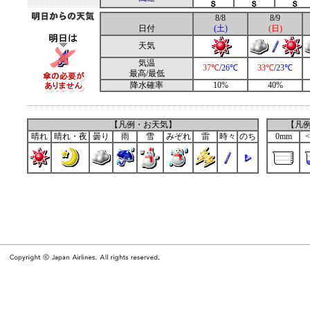
8/8
8/9
日付
(土)
(日)
天気
気温
37℃
/
26℃
33℃
/
23℃
最高/最低
降水確率
10%
40%
【凡例・お天気】
【凡
晴れ
晴れ・夜
曇り
雨
雪
みぞれ
雷
時々
のち
0mm