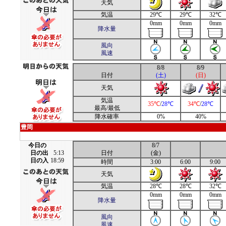
天気
気温
29℃
29℃
32℃
0mm
0mm
0mm
降水量
風向
風速
8/8
8/9
日付
(土)
(日)
天気
気温
35℃
/
28℃
34℃
/
28℃
最高/最低
降水確率
0%
40%
豊岡
今日の
8/7
日の出
5:13
日付
(金)
日の入
18:59
時間
3:00
6:00
9:00
天気
気温
28℃
28℃
32℃
0mm
0mm
0mm
降水量
風向
風速