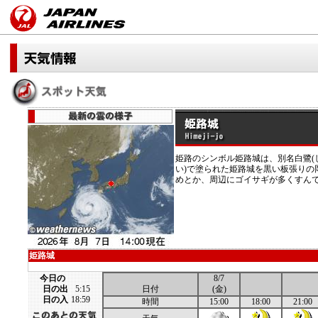
姫路のシンボル姫路城は、別名白鷺(
い)で塗られた姫路城を黒い板張りの
めとか、周辺にゴイサギが多くすん
姫路城
今日の
8/7
日の出
5:15
日付
(金)
日の入
18:59
時間
15:00
18:00
21:00