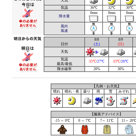
天気
気温
36℃
32℃
30℃
0mm
0mm
0mm
降水量
風向
風速
8/8
8/9
日付
(土)
(日)
天気
気温
35℃
/
27℃
33℃
/
26℃
最高/最低
降水確率
20%
30%
【凡例・お天気】
晴れ
晴れ・夜
曇り
雨
雪
みぞれ
【服装アドバイス】
-15 ～ 0℃
0 ～ 7℃
7～ 11℃
11～ 20