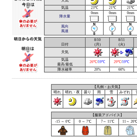
天気
気温
23℃
21℃
21℃
0mm
0mm
0mm
降水量
風向
風速
8/10
8/11
日付
(月)
(火)
天気
気温
26℃
/
19℃
29℃
/
19℃
最高/最低
降水確率
20%
60%
【凡例・お天気】
晴れ
晴れ・夜
曇り
雨
雪
みぞれ
【服装アドバイス】
-15 ～ 0℃
0 ～ 7℃
7～ 11℃
11～ 20