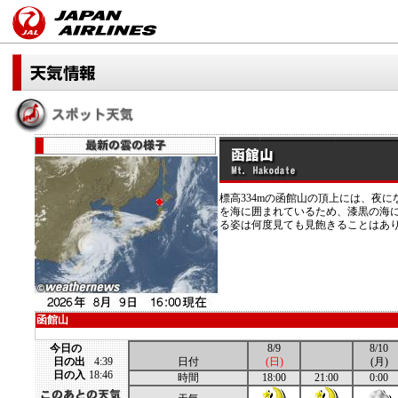
標高334mの函館山の頂上には、夜
を海に囲まれているため、漆黒の海
る姿は何度見ても見飽きることはあ
函館山
今日の
8/9
8/10
日の出
4:39
日付
(日)
(月)
日の入
18:46
時間
18:00
21:00
0:00