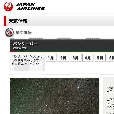
バンクーバーで見られ
る星座を表示します。
月を選んでください。
ご旅
と思
日本
う。
星空