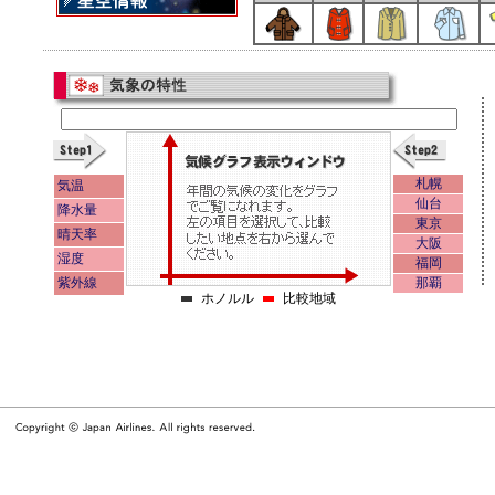
札幌
気温
仙台
降水量
東京
晴天率
大阪
湿度
福岡
紫外線
那覇
ホノルル
比較地域