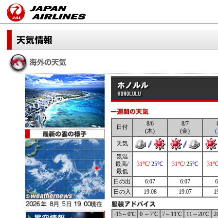
8/6
8/7
日付
(木)
(金)
天気
気温
最高/
31℃
/
25℃
31℃
/
25℃
31
最低
日の出
6:07
6:07
6
日の入
19:08
19:07
1
-15～0℃
0 ～7℃
7～11℃
11～20℃
2